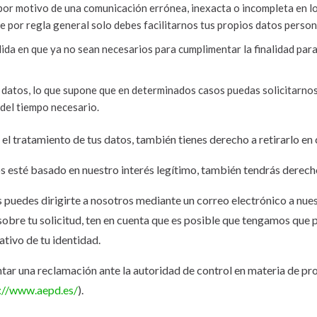
 por motivo de una comunicación errónea, inexacta o incompleta en l
ue por regla general solo debes facilitarnos tus propios datos person
ida en que ya no sean necesarios para cumplimentar la finalidad para
us datos, lo que supone que en determinados casos puedas solicitar
 del tiempo necesario.
el tratamiento de tus datos, también tienes derecho a retirarlo e
os esté basado en nuestro interés legítimo, también tendrás derech
s puedes dirigirte a nosotros mediante un correo electrónico a nue
sobre tu solicitud, ten en cuenta que es posible que tengamos que
tivo de tu identidad.
ar una reclamación ante la autoridad de control en materia de prot
://www.aepd.es/
).