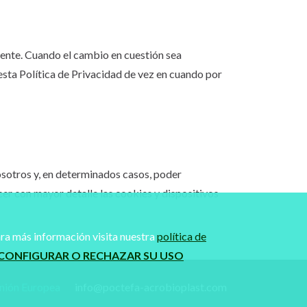
ente. Cuando el cambio en cuestión sea
 esta Política de Privacidad de vez en cuando por
osotros y, en determinados casos, poder
cer con mayor detalle las cookies y dispositivos
ra más información visita nuestra
política de
CONFIGURAR O RECHAZAR SU USO
Unión Europea
info@poctefa-acrobioplast.com