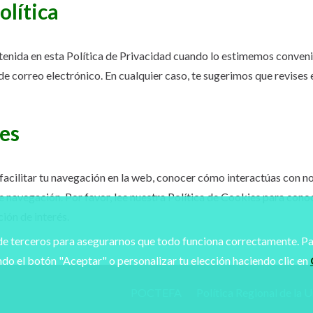
olítica
enida en esta Política de Privacidad cuando lo estimemos conveni
de correo electrónico. En cualquier caso, te sugerimos que revises
es
 facilitar tu navegación en la web, conocer cómo interactúas con n
e navegación. Por favor, lee nuestra Política de Cookies para cono
ión de interés.
e terceros para asegurarnos que todo funciona correctamente. Pa
do el botón "Aceptar" o personalizar tu elección haciendo clic en
POCTEFA
Política Regional de la 