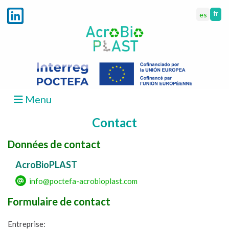
fr
es
AcroBioPLAST
Entités partenaires
Menu
Contact
Actualités
Données de contact
Contact
AcroBioPLAST
info@poctefa-acrobioplast.com
Formulaire de contact
Entreprise: