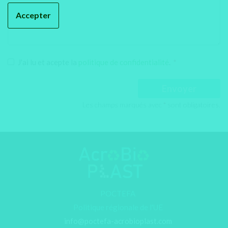
Accepter
J'ai lu et acepte la
politique de confidentialité
.
*
Envoyer
Les champs marqués avec
*
sont obligatoires.
POCTEFA
Politique régionale de l'UE
info@poctefa-acrobioplast.com